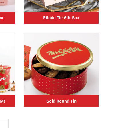
ox
Ribbin Tie Gift Box
/M)
Gold Round Tin