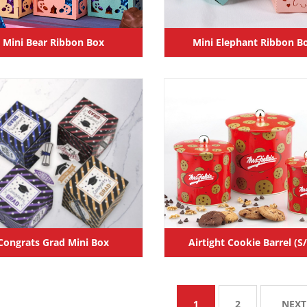
Mini Bear Ribbon Box
Mini Elephant Ribbon B
Congrats Grad Mini Box
Airtight Cookie Barrel (S
1
2
NEXT