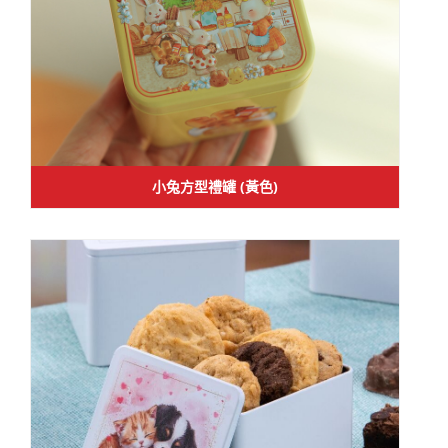
小兔方型禮罐 (黃色)