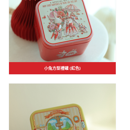
小兔方型禮罐 (紅色)