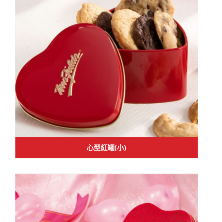
心型紅罐(小)