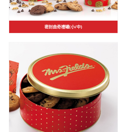
密封曲奇禮罐(小/中)