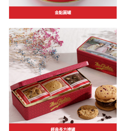
金點圓罐
經典長方禮罐