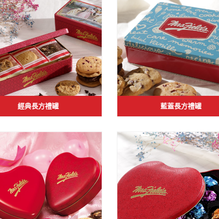
經典長方禮罐
藍蓋長方禮罐