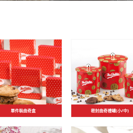
單件裝曲奇盒
密封曲奇禮罐(小/中)