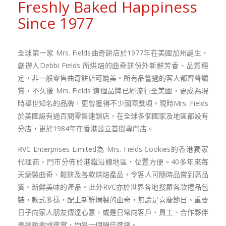
Freshly Baked Happiness
Since 1977
全球第一家 Mrs. Fields曲奇餅店於1977年在美國加州誕生，
創辦人Debbi Fields 所烘焙的曲奇餅份外新鮮芳香、品質穩
定，非一般零售曲奇餅店可媲美。所有品嘗過的客人都齊聲讚
賞，不久後 Mrs. Fields 這個品牌已經流行全美國，更成為現
時舉世知名的品牌，更曾獲得不少國際獎項。現時Mrs. Fields
於美國設有過百間零售連鎖店，在全球多個國家及地區都設有
分店，更於1984年在香港設立首間專門店。
RVC Enterprises Limited為 Mrs. Fields Cookies的香港獨家
代理商，門市分佈於港鐵沿線地區，位置方便。40多年來每
天焗製曲奇、鬆餅及各款烘焙產品，令客人可隨時品嘗到高品
質、新鮮美味的產品。此外RVC亦於世界各地搜羅各款禮品包
裝，款式多樣，配上新鮮焗製的曲奇，無論是喜慶節日、重要
日子向家人朋友傳達心意，或是日常向客戶、員工、合作夥伴
表達致謝或獎賞，均是一個絕佳選擇。