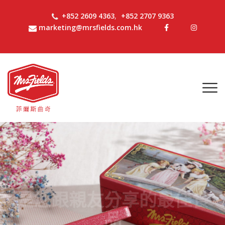
+852 2609 4363
,
+852 2707 9363
marketing@mrsfields.com.hk