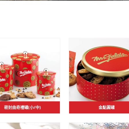
密封曲奇禮罐(小/中)
金點圓罐