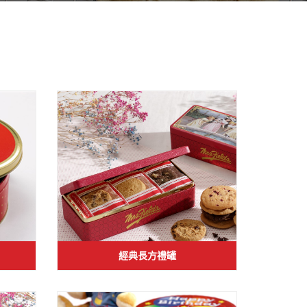
經典長方禮罐