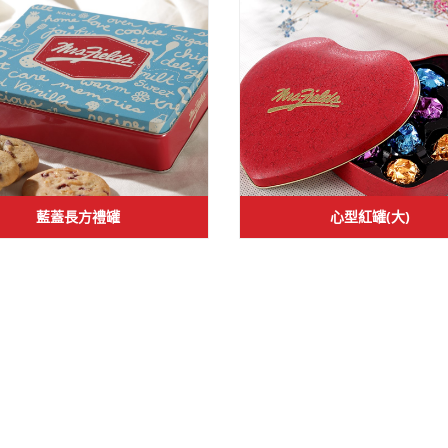
藍蓋長方禮罐
心型紅罐(大)